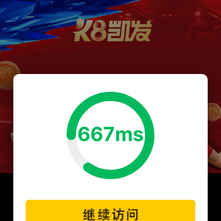
667ms